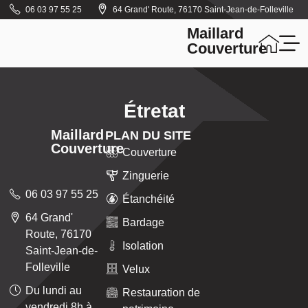
06 03 97 55 25
64 Grand' Route, 76170 Saint-Jean-de-Folleville
Maillard
Couverture
Étretat
Maillard
PLAN DU SITE
Couverture
Couverture
Zinguerie
06 03 97 55 25
Étanchéité
64 Grand'
Bardage
Route, 76170
Isolation
Saint-Jean-de-
Folleville
Velux
Du lundi au
Restauration de
vendredi 8h à