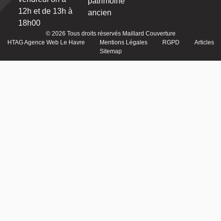
patrimoine
12h et de 13h à
ancien
18h00
© 2026 Tous droits réservés Maillard Couverture
HTAG Agence Web Le Havre
Mentions Légales
RGPD
Articles
Sitemap